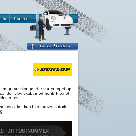
info
Kontakt
le en gummislange, der var pumpet op
se, der blev skabt med henblik på et
virksomhed.
novationssiden kan bl.a. nævnes dæk
g.