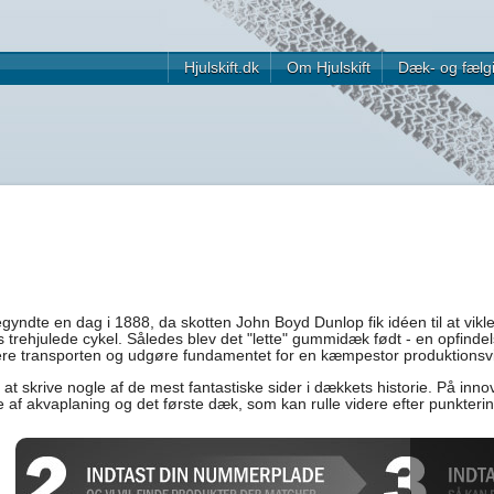
Hjulskift.dk
Om Hjulskift
Dæk- og fælg
yndte en dag i 1888, da skotten John Boyd Dunlop fik idéen til at vik
 trehjulede cykel. Således blev det "lette" gummidæk født - en opfindel
nere transporten og udgøre fundamentet for en kæmpestor produktions
t skrive nogle af de mest fantastiske sider i dækkets historie. På in
e af akvaplaning og det første dæk, som kan rulle videre efter punkterin