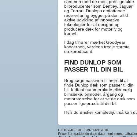
sammen med de mest prestigefulde
bilproducenter som Bentley, Jaguar
og Ferrari. Dunlops omfattende
race-erfaring bygger på den altid
aktive udvikling af innovative
teknologier for at designe og
producere dæk for motorliv og
kørsel.
I dag tilhører mærket Goodyear
koncernen, verdens tredje største
dækproducent.
FIND DUNLOP SOM
PASSER TIL DIN BIL
Brug søgemaskinen til højre til at
finde Dunlop
dæk
som passer til din
bil. Indtast nummerplade eller vælg
bilmærke, bilmodel, årgang og
motorstørrelse for at se de dæk som
passer lige præcis til din bil.
Hvis du ønsker komplethjul, så kan 
HJULSKIFT.DK · CVR: 66917010
Priser kun gældende dags dato - incl. moms, afbalan