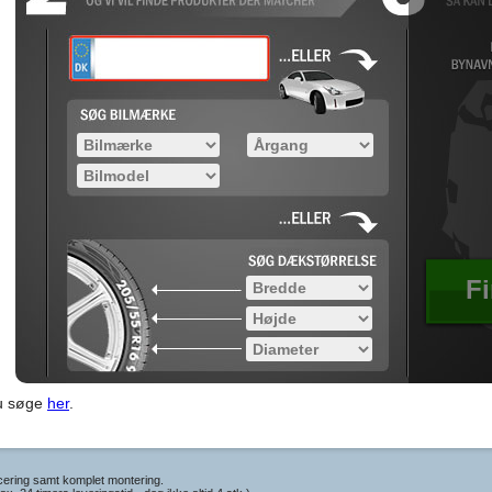
Fi
du søge
her
.
cering samt komplet montering.