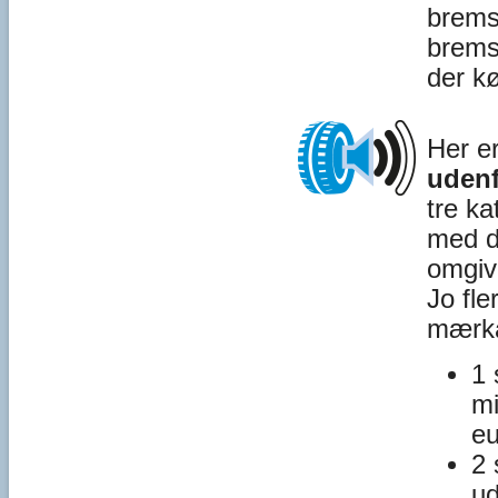
brems
brems
der kø
Her e
udenf
tre ka
med de
omgive
Jo fle
mærka
1 
m
e
2 
ud