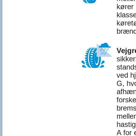
kører 
klass
køretø
brænd
Vejgr
sikker
stands
ved h
G, hv
afhæn
forske
brems
melle
hasti
A for 