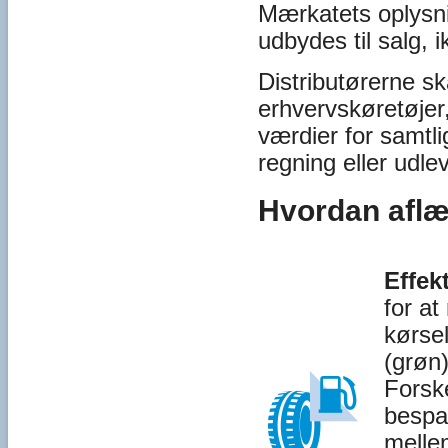
Mærkatets oplysni
udbydes til salg, i
Distributørerne sk
erhvervskøretøjer,
værdier for samtl
regning eller ud
Hvordan afl
Effek
for a
kørsel
(grøn)
Forske
bespa
mellem