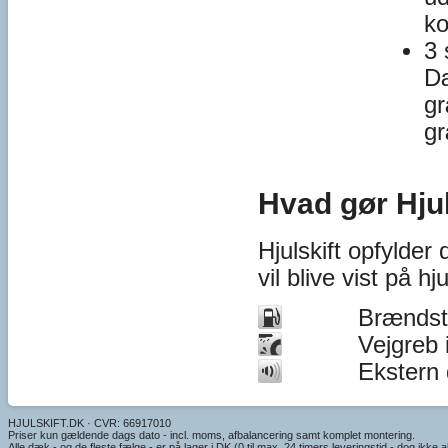
k
3 
Dæ
g
g
Hvad gør Hjul
Hjulskift opfylder
vil blive vist på h
Brændsto
Vejgreb 
Ekstern
HJULSKIFT.DK · CVR: 66917010
Priser kun gældende dags dato - incl. moms, afbalancering samt komplet montering.
Alle dæk - og de fleste fælge - er på lager i DK (0 til max. 24 timers leveringstid - dog ikke alt