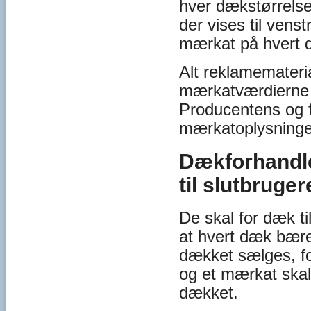
hver dækstørrelse
der vises til vens
mærkat på hvert 
Alt reklamemateria
mærkatværdierne f
Producentens og f
mærkatoplysninger
Dækforhandl
til slutbruger
De skal for dæk ti
at hvert dæk bærer
dækket sælges, fo
og et mærkat skal
dækket.