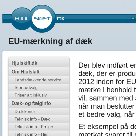
Hj
EU-mærkning af dæk
Hjulskift.dk
Der blev indført 
Om Hjulskift
dæk, der er produ
2012 inden for EU
Landsdækkende service
Stort udvalg
mærke i henhold t
Priser alt inklusiv
vil, sammen med a
Dæk- og fælginfo
når man beslutter 
Dækikoner
et bedre valg, nå
Teknisk info - Dæk
Et eksempel på de
Teknisk info - Fælge
mærkat svarer til
Teknisk info - Hjul