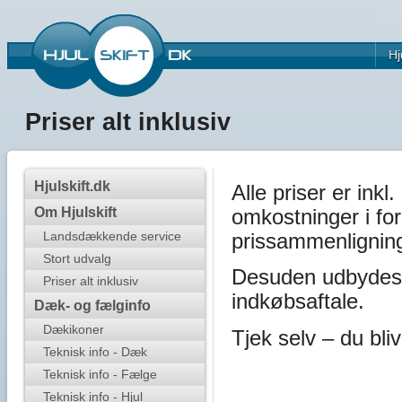
Hj
Priser alt inklusiv
Hjulskift.dk
Alle priser er ink
Om Hjulskift
omkostninger i for
prissammenlignin
Landsdækkende service
Stort udvalg
Desuden udbydes d
Priser alt inklusiv
indkøbsaftale.
Dæk- og fælginfo
Dækikoner
Tjek selv – du bliv
Teknisk info - Dæk
Teknisk info - Fælge
Teknisk info - Hjul