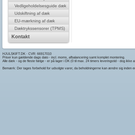
Vedligeholdelsesguide dæk
Udskiftning af dæk
EU-mærkning af dæk
Dæktrykssensorer (TPMS)
Kontakt
HJULSKIFT.DK · CVR: 66917010
Priser kun gældende dags dato - incl. moms, afbalancering samt komplet montering.
Alle dæk - og de fleste fælge - er på lager i DK (0 til max. 24 timers leveringstid - dog ikke alt
Bemærk: Der tages forbehold for udsolgte varer, da beholdningerne kan ændre sig inden en e