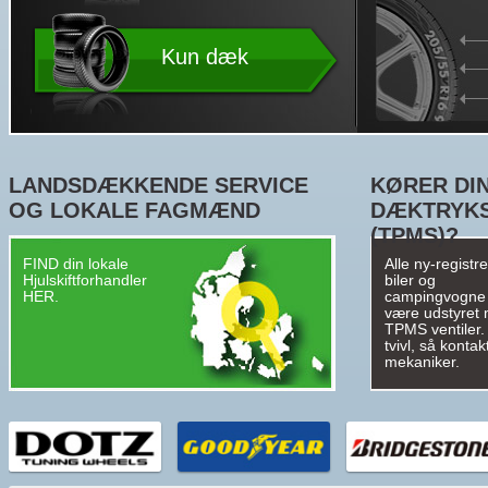
Kun dæk
LANDSDÆKKENDE SERVICE
KØRER DIN
OG LOKALE FAGMÆND
DÆKTRYK
(TPMS)?
FIND din lokale
Alle ny-registr
Hjulskiftforhandler
biler og
HER.
campingvogne
være udstyret
TPMS ventiler. 
tvivl, så kontak
mekaniker.