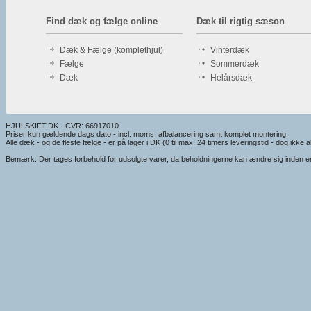
Find dæk og fælge online
Dæk til rigtig sæson
Dæk & Fælge (komplethjul)
Vinterdæk
Fælge
Sommerdæk
Dæk
Helårsdæk
HJULSKIFT.DK · CVR: 66917010
Priser kun gældende dags dato - incl. moms, afbalancering samt komplet montering.
Alle dæk - og de fleste fælge - er på lager i DK (0 til max. 24 timers leveringstid - dog ikke alt
Bemærk: Der tages forbehold for udsolgte varer, da beholdningerne kan ændre sig inden en e