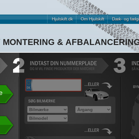
Hjulskift.dk
Om Hjulskift
Dæk- og fælg
V MONTERING & AFBALANCERIN
e