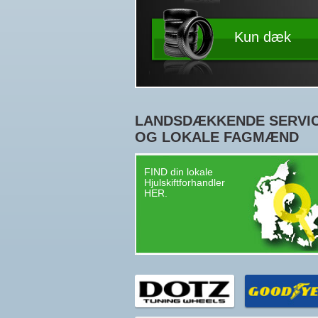
Kun dæk
LANDSDÆKKENDE SERVI
OG LOKALE FAGMÆND
FIND din lokale
Hjulskiftforhandler
HER.