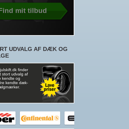
Find mit tilbud
RT UDVALG AF DÆK OG
LGE
ulskift.dk finder
t stort udvalg af
 kendte og
re kendte dæk-
ælgmærker.