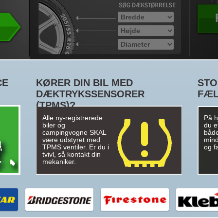
CE
KØRER DIN BIL MED
STO
DÆKTRYKSSENSORER
FÆ
(TPMS)?
Alle ny-registrerede
På hj
biler og
du e
campingvogne SKAL
både
være udstyret med
mind
TPMS ventiler. Er du i
og f
tvivl, så kontakt din
mekaniker.