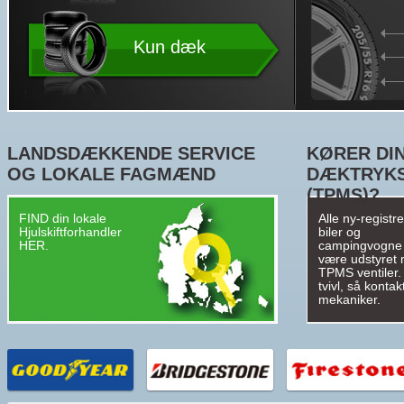
Kun dæk
LANDSDÆKKENDE SERVICE
KØRER DIN
OG LOKALE FAGMÆND
DÆKTRYK
(TPMS)?
FIND din lokale
Alle ny-registr
Hjulskiftforhandler
biler og
HER.
campingvogne
være udstyret
TPMS ventiler. 
tvivl, så kontak
mekaniker.