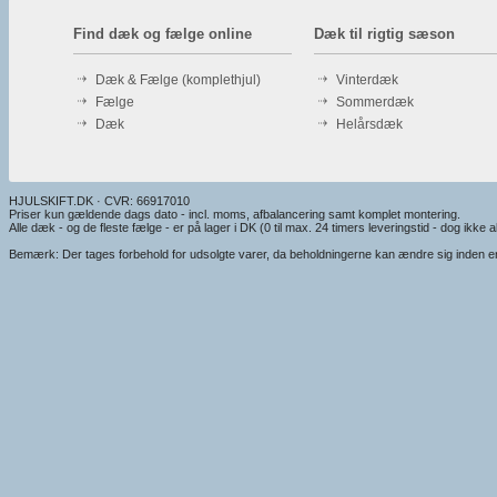
Find dæk og fælge online
Dæk til rigtig sæson
Dæk & Fælge (komplethjul)
Vinterdæk
Fælge
Sommerdæk
Dæk
Helårsdæk
HJULSKIFT.DK · CVR: 66917010
Priser kun gældende dags dato - incl. moms, afbalancering samt komplet montering.
Alle dæk - og de fleste fælge - er på lager i DK (0 til max. 24 timers leveringstid - dog ikke alt
Bemærk: Der tages forbehold for udsolgte varer, da beholdningerne kan ændre sig inden en e