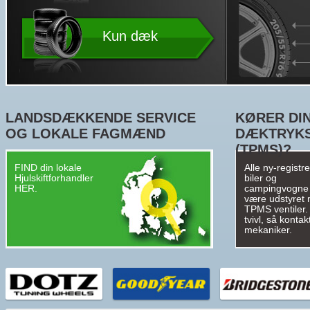
Kun dæk
LANDSDÆKKENDE SERVICE
KØRER DIN
OG LOKALE FAGMÆND
DÆKTRYK
(TPMS)?
FIND din lokale
Alle ny-registr
Hjulskiftforhandler
biler og
HER.
campingvogne
være udstyret
TPMS ventiler. 
tvivl, så kontak
mekaniker.