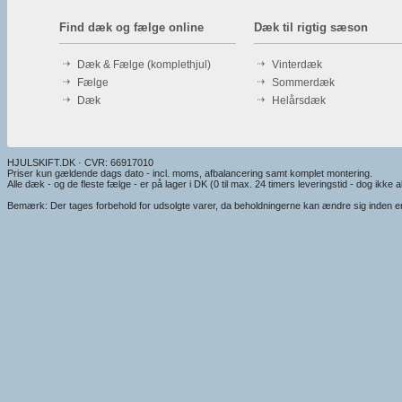
Find dæk og fælge online
Dæk til rigtig sæson
Dæk & Fælge (komplethjul)
Vinterdæk
Fælge
Sommerdæk
Dæk
Helårsdæk
HJULSKIFT.DK · CVR: 66917010
Priser kun gældende dags dato - incl. moms, afbalancering samt komplet montering.
Alle dæk - og de fleste fælge - er på lager i DK (0 til max. 24 timers leveringstid - dog ikke alt
Bemærk: Der tages forbehold for udsolgte varer, da beholdningerne kan ændre sig inden en e