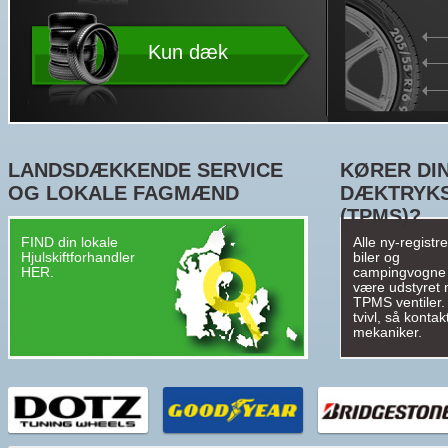
Kun dæk
LANDSDÆKKENDE SERVICE
KØRER DIN
OG LOKALE FAGMÆND
DÆKTRYK
(TPMS)?
FIND din lokale
Alle ny-registr
Hjulskiftforhandler
biler og
HER.
campingvogne
være udstyret
TPMS ventiler. 
tvivl, så kontak
mekaniker.