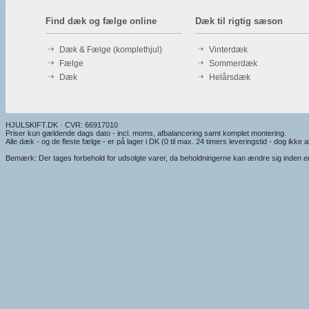
Find dæk og fælge online
Dæk til rigtig sæson
Dæk & Fælge (komplethjul)
Vinterdæk
Fælge
Sommerdæk
Dæk
Helårsdæk
HJULSKIFT.DK · CVR: 66917010
Priser kun gældende dags dato - incl. moms, afbalancering samt komplet montering.
Alle dæk - og de fleste fælge - er på lager i DK (0 til max. 24 timers leveringstid - dog ikke alt
Bemærk: Der tages forbehold for udsolgte varer, da beholdningerne kan ændre sig inden en e