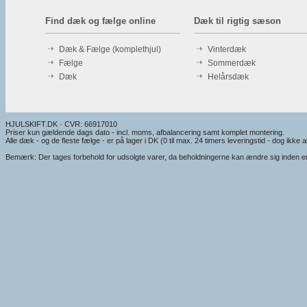
Find dæk og fælge online
Dæk til rigtig sæson
Dæk & Fælge (komplethjul)
Vinterdæk
Fælge
Sommerdæk
Dæk
Helårsdæk
HJULSKIFT.DK · CVR: 66917010
Priser kun gældende dags dato - incl. moms, afbalancering samt komplet montering.
Alle dæk - og de fleste fælge - er på lager i DK (0 til max. 24 timers leveringstid - dog ikke alt
Bemærk: Der tages forbehold for udsolgte varer, da beholdningerne kan ændre sig inden en e