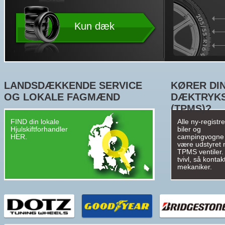
Kun dæk
LANDSDÆKKENDE SERVICE
KØRER DIN
OG LOKALE FAGMÆND
DÆKTRYK
(TPMS)?
FIND din lokale
Alle ny-registr
Hjulskiftforhandler
biler og
HER.
campingvogne
være udstyret
TPMS ventiler. 
tvivl, så kontak
mekaniker.