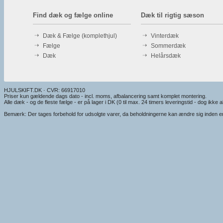
Find dæk og fælge online
Dæk til rigtig sæson
Dæk & Fælge (komplethjul)
Vinterdæk
Fælge
Sommerdæk
Dæk
Helårsdæk
HJULSKIFT.DK · CVR: 66917010
Priser kun gældende dags dato - incl. moms, afbalancering samt komplet montering.
Alle dæk - og de fleste fælge - er på lager i DK (0 til max. 24 timers leveringstid - dog ikke alt
Bemærk: Der tages forbehold for udsolgte varer, da beholdningerne kan ændre sig inden en e