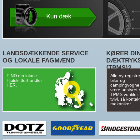
Kun dæk
LANDSDÆKKENDE SERVICE
KØRER DIN
OG LOKALE FAGMÆND
DÆKTRYK
(TPMS)?
FIND din lokale
Alle ny-registr
Hjulskiftforhandler
biler og
HER.
campingvogne
være udstyret
TPMS ventiler. 
tvivl, så kontak
mekaniker.