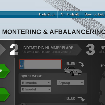
Hjulskift.dk
Om Hjulskift
Dæk- og fælg
V MONTERING & AFBALANCERIN
e