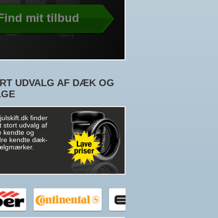
Find mit tilbud
RT UDVALG AF DÆK OG
LGE
ulskift.dk finder
t stort udvalg af
 kendte og
re kendte dæk-
ælgmærker.