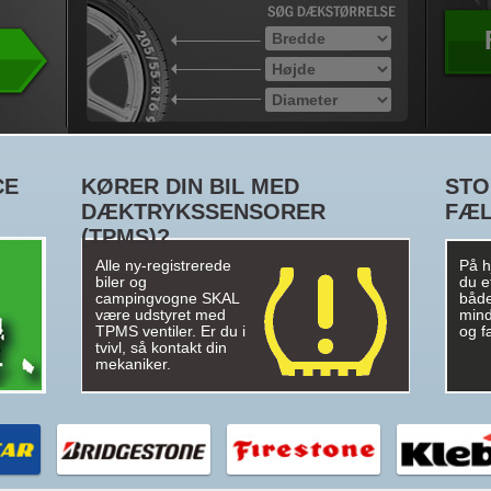
CE
KØRER DIN BIL MED
STO
DÆKTRYKSSENSORER
FÆ
(TPMS)?
Alle ny-registrerede
På hj
biler og
du e
campingvogne SKAL
både
være udstyret med
mind
TPMS ventiler. Er du i
og f
tvivl, så kontakt din
mekaniker.