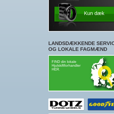
Kun dæk
LANDSDÆKKENDE SERVI
OG LOKALE FAGMÆND
FIND din lokale
Hjulskiftforhandler
HER.