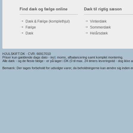
Find dæk og fælge online
Dæk til rigtig sæson
Dæk & Fælge (komplethjul)
Vinterdæk
Fælge
Sommerdæk
Dæk
Helårsdæk
HJULSKIFT.DK · CVR: 66917010
Priser kun gældende dags dato - incl. moms, afbalancering samt komplet montering.
Alle dæk - og de fleste fælge - er på lager i DK (0 til max. 24 timers leveringstid - dog ikke alt
Bemærk: Der tages forbehold for udsolgte varer, da beholdningerne kan ændre sig inden en e