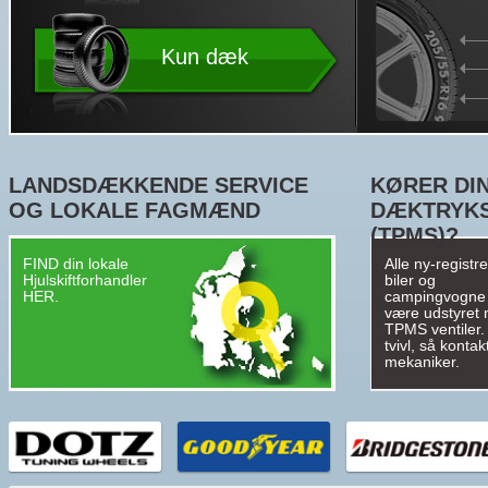
Kun dæk
LANDSDÆKKENDE SERVICE
KØRER DIN
OG LOKALE FAGMÆND
DÆKTRYK
(TPMS)?
FIND din lokale
Alle ny-registr
Hjulskiftforhandler
biler og
HER.
campingvogne
være udstyret
TPMS ventiler. 
tvivl, så kontak
mekaniker.