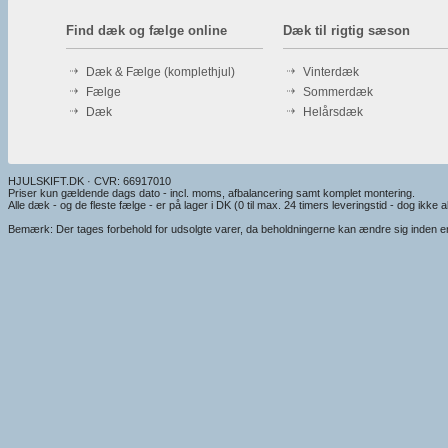
Find dæk og fælge online
Dæk til rigtig sæson
Dæk & Fælge (komplethjul)
Vinterdæk
Fælge
Sommerdæk
Dæk
Helårsdæk
HJULSKIFT.DK · CVR: 66917010
Priser kun gældende dags dato - incl. moms, afbalancering samt komplet montering.
Alle dæk - og de fleste fælge - er på lager i DK (0 til max. 24 timers leveringstid - dog ikke alt
Bemærk: Der tages forbehold for udsolgte varer, da beholdningerne kan ændre sig inden en e