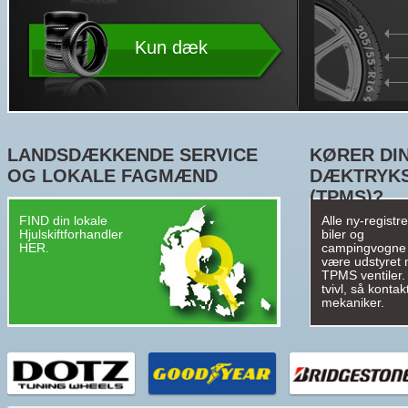
Kun dæk
LANDSDÆKKENDE SERVICE
KØRER DIN
OG LOKALE FAGMÆND
DÆKTRYK
(TPMS)?
FIND din lokale
Alle ny-registr
Hjulskiftforhandler
biler og
HER.
campingvogne
være udstyret
TPMS ventiler. 
tvivl, så kontak
mekaniker.