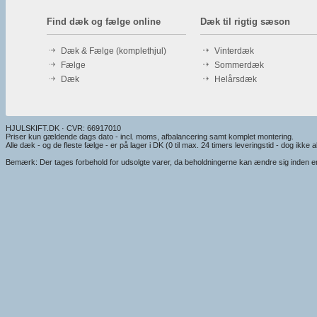
Find dæk og fælge online
Dæk til rigtig sæson
Dæk & Fælge (komplethjul)
Vinterdæk
Fælge
Sommerdæk
Dæk
Helårsdæk
HJULSKIFT.DK · CVR: 66917010
Priser kun gældende dags dato - incl. moms, afbalancering samt komplet montering.
Alle dæk - og de fleste fælge - er på lager i DK (0 til max. 24 timers leveringstid - dog ikke alt
Bemærk: Der tages forbehold for udsolgte varer, da beholdningerne kan ændre sig inden en e