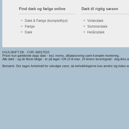
Find dæk og fælge online
Dæk til rigtig sæson
Dæk & Fælge (komplethjul)
Vinterdæk
Fælge
Sommerdæk
Dæk
Helårsdæk
HJULSKIFT.DK · CVR: 66917010
Priser kun gældende dags dato - incl. moms, afbalancering samt komplet montering.
Alle dæk - og de fleste fælge - er på lager i DK (0 til max. 24 timers leveringstid - dog ikke alt
Bemærk: Der tages forbehold for udsolgte varer, da beholdningerne kan ændre sig inden en e