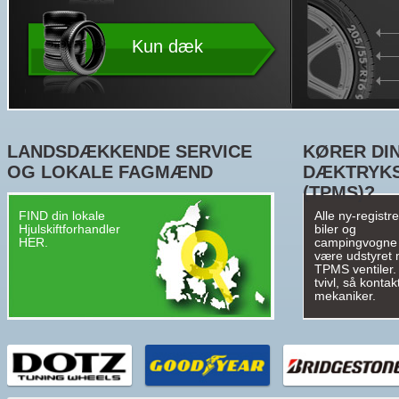
Kun dæk
LANDSDÆKKENDE SERVICE
KØRER DIN
OG LOKALE FAGMÆND
DÆKTRYK
(TPMS)?
FIND din lokale
Alle ny-registr
Hjulskiftforhandler
biler og
HER.
campingvogne
være udstyret
TPMS ventiler. 
tvivl, så kontak
mekaniker.