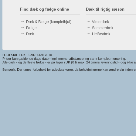
Find dæk og fælge online
Dæk til rigtig sæson
Dæk & Fælge (komplethjul)
Vinterdæk
Fælge
Sommerdæk
Dæk
Helårsdæk
HJULSKIFT.DK · CVR: 66917010
Priser kun gældende dags dato - incl. moms, afbalancering samt komplet montering.
Alle dæk - og de fleste fælge - er på lager i DK (0 til max. 24 timers leveringstid - dog ikke alt
Bemærk: Der tages forbehold for udsolgte varer, da beholdningerne kan ændre sig inden en e