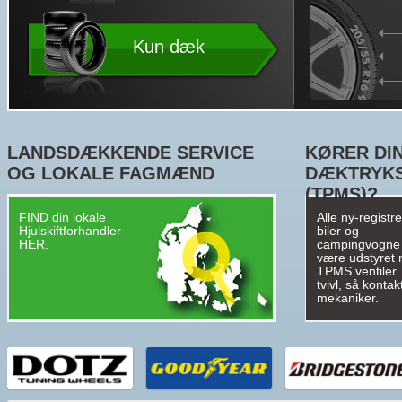
Kun dæk
LANDSDÆKKENDE SERVICE
KØRER DIN
OG LOKALE FAGMÆND
DÆKTRYK
(TPMS)?
FIND din lokale
Alle ny-registr
Hjulskiftforhandler
biler og
HER.
campingvogne
være udstyret
TPMS ventiler. 
tvivl, så kontak
mekaniker.