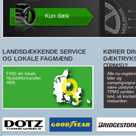
Kun dæk
LANDSDÆKKENDE SERVICE
KØRER DIN
OG LOKALE FAGMÆND
DÆKTRYK
(TPMS)?
FIND din lokale
Alle ny-registr
Hjulskiftforhandler
biler og
HER.
campingvogne
være udstyret
TPMS ventiler. 
tvivl, så kontak
mekaniker.