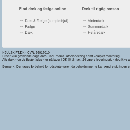
Find dæk og fælge online
Dæk til rigtig sæson
Dæk & Fælge (komplethjul)
Vinterdæk
Fælge
Sommerdæk
Dæk
Helårsdæk
HJULSKIFT.DK · CVR: 66917010
Priser kun gældende dags dato - incl. moms, afbalancering samt komplet montering.
Alle dæk - og de fleste fælge - er på lager i DK (0 til max. 24 timers leveringstid - dog ikke alt
Bemærk: Der tages forbehold for udsolgte varer, da beholdningerne kan ændre sig inden en e