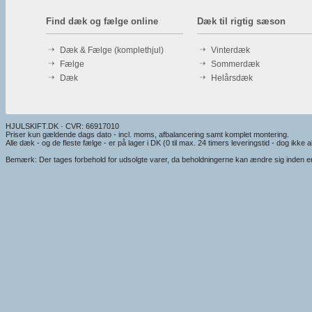
Find dæk og fælge online
Dæk til rigtig sæson
Dæk & Fælge (komplethjul)
Vinterdæk
Fælge
Sommerdæk
Dæk
Helårsdæk
HJULSKIFT.DK · CVR: 66917010
Priser kun gældende dags dato - incl. moms, afbalancering samt komplet montering.
Alle dæk - og de fleste fælge - er på lager i DK (0 til max. 24 timers leveringstid - dog ikke alt
Bemærk: Der tages forbehold for udsolgte varer, da beholdningerne kan ændre sig inden en e