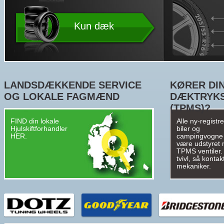
Kun dæk
LANDSDÆKKENDE SERVICE
KØRER DIN
OG LOKALE FAGMÆND
DÆKTRYK
(TPMS)?
FIND din lokale
Alle ny-registr
Hjulskiftforhandler
biler og
HER.
campingvogne
være udstyret
TPMS ventiler. 
tvivl, så kontak
mekaniker.