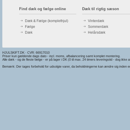
Find dæk og fælge online
Dæk til rigtig sæson
Dæk & Fælge (komplethjul)
Vinterdæk
Fælge
Sommerdæk
Dæk
Helårsdæk
HJULSKIFT.DK · CVR: 66917010
Priser kun gældende dags dato - incl. moms, afbalancering samt komplet montering.
Alle dæk - og de fleste fælge - er på lager i DK (0 til max. 24 timers leveringstid - dog ikke alt
Bemærk: Der tages forbehold for udsolgte varer, da beholdningerne kan ændre sig inden en e