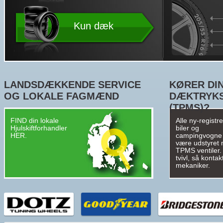
Kun dæk
LANDSDÆKKENDE SERVICE
KØRER DIN
OG LOKALE FAGMÆND
DÆKTRYK
(TPMS)?
FIND din lokale
Alle ny-registr
Hjulskiftforhandler
biler og
HER.
campingvogne
være udstyret
TPMS ventiler. 
tvivl, så kontak
mekaniker.