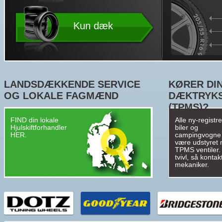
Kun dæk
LANDSDÆKKENDE SERVICE
KØRER DIN
OG LOKALE FAGMÆND
DÆKTRYK
(TPMS)?
FIND din lokale
Alle ny-registr
Hjulskiftforhandler
biler og
HER.
campingvogne
være udstyret
TPMS ventiler. 
tvivl, så kontak
mekaniker.