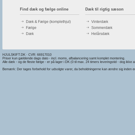
Find dæk og fælge online
Dæk til rigtig sæson
Dæk & Fælge (komplethjul)
Vinterdæk
Fælge
Sommerdæk
Dæk
Helårsdæk
HJULSKIFT.DK · CVR: 66917010
Priser kun gældende dags dato - incl. moms, afbalancering samt komplet montering.
Alle dæk - og de fleste fælge - er på lager i DK (0 til max. 24 timers leveringstid - dog ikke alt
Bemærk: Der tages forbehold for udsolgte varer, da beholdningerne kan ændre sig inden en e