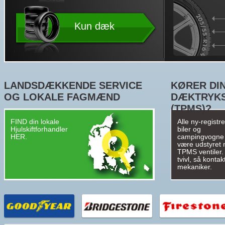
Kun dæk
LANDSDÆKKENDE SERVICE
KØRER DIN
OG LOKALE FAGMÆND
DÆKTRYK
(TPMS)?
FIND din lokale
Alle ny-registr
Hjulskiftforhandler
biler og
HER.
campingvogne
være udstyret
TPMS ventiler. 
tvivl, så kontak
mekaniker.