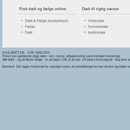
Find dæk og fælge online
Dæk til rigtig sæson
Dæk & Fælge (komplethjul)
Vinterdæk
Fælge
Sommerdæk
Dæk
Helårsdæk
HJULSKIFT.DK · CVR: 66917010
Priser kun gældende dags dato - incl. moms, afbalancering samt komplet montering.
Alle dæk - og de fleste fælge - er på lager i DK (0 til max. 24 timers leveringstid - dog ikke alt
Bemærk: Der tages forbehold for udsolgte varer, da beholdningerne kan ændre sig inden en e