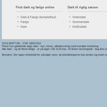
Find dæk og fælge online
Dæk til rigtig sæson
Dæk & Fælge (komplethjul)
Vinterdæk
Fælge
Sommerdæk
Dæk
Helårsdæk
HJULSKIFT.DK · CVR: 66917010
Priser kun gældende dags dato - incl. moms, afbalancering samt komplet montering.
Alle dæk - og de fleste fælge - er på lager i DK (0 til max. 24 timers leveringstid - dog ikke alt
Bemærk: Der tages forbehold for udsolgte varer, da beholdningerne kan ændre sig inden en e