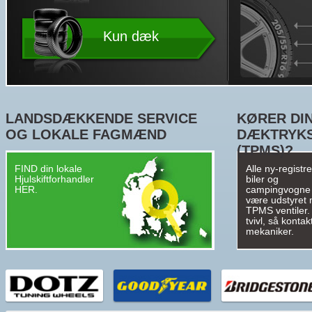
Kun dæk
LANDSDÆKKENDE SERVICE
KØRER DIN
OG LOKALE FAGMÆND
DÆKTRYK
(TPMS)?
FIND din lokale
Alle ny-registr
Hjulskiftforhandler
biler og
HER.
campingvogne
være udstyret
TPMS ventiler. 
tvivl, så kontak
mekaniker.